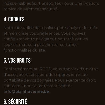
indispensables (ex: transporteur pour une livraison,
service de paiement sécurisé).
4. Cookies
Notre site utilise des cookies pour analyser le trafic
et mémoriser vos préférences. Vous pouvez
configurer votre navigateur pour refuser les
cookies, mais cela peut limiter certaines
fonctionnalités du site.
5. Vos droits
Conformément au RGPD, vous disposez d'un droit
d'accès, de rectification, de suppression et de
portabilité de vos données. Pour exercer ce droit,
contactez-nous à l'adresse suivante :
info@alainhuvenne.be
.
6. Sécurité